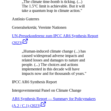
„
The climate time-bomb is ticking. (...)
The 1.5°C limit is achievable. But it will
take a quantum leap in climate action.
"
António Guterres
Generalsekretär, Vereinte Nationen
UN-Pressekonferenz zum IPCC AR6 Synthesis Report
(
2023
)
„
Human-induced climate change (...) has
caused widespread adverse impacts and
related losses and damages to nature and
people. (...) The choices and actions
implemented in this decade will have
impacts now and for thousands of years.
"
IPCC AR6 Synthesis Report
Intergovernmental Panel on Climate Change
AR6 Synthesis Report — Summary for Policymakers
(A.2 / C.1)
(
2023
)