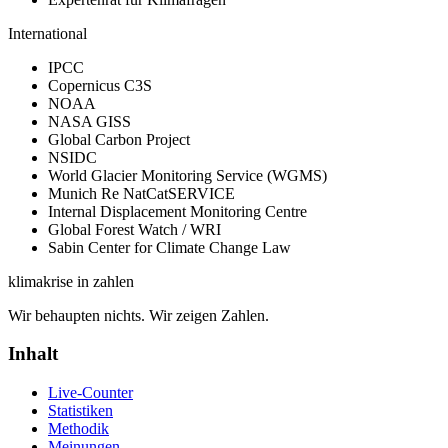
International
IPCC
Copernicus C3S
NOAA
NASA GISS
Global Carbon Project
NSIDC
World Glacier Monitoring Service (WGMS)
Munich Re NatCatSERVICE
Internal Displacement Monitoring Centre
Global Forest Watch / WRI
Sabin Center for Climate Change Law
klimakrise
in zahlen
Wir behaupten nichts. Wir zeigen Zahlen.
Inhalt
Live-Counter
Statistiken
Methodik
Meinungen